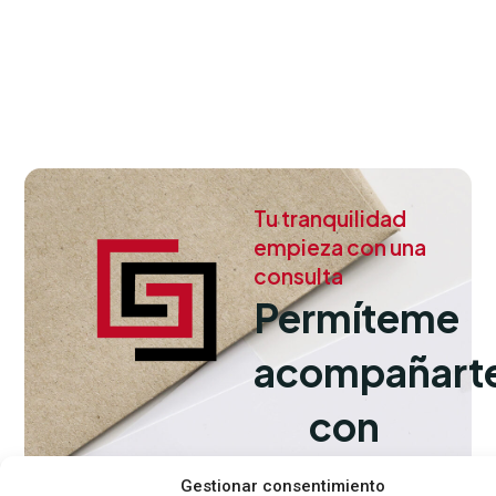
Tu tranquilidad
empieza con una
consulta
Permíteme
acompañart
con
experiencia
Gestionar consentimiento