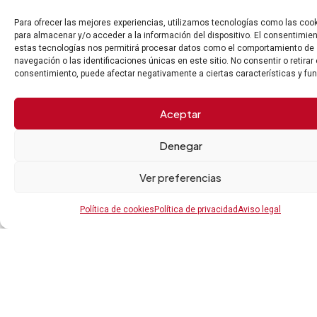
y
Para ofrecer las mejores experiencias, utilizamos tecnologías como las coo
para almacenar y/o acceder a la información del dispositivo. El consentimie
compromiso
estas tecnologías nos permitirá procesar datos como el comportamiento de
navegación o las identificaciones únicas en este sitio. No consentir o retirar 
consentimiento, puede afectar negativamente a ciertas características y fu
En
GARCÍA GRACIA
ABOGADOS
Aceptar
analizamos tu caso con
rigor y te guiamos en
Denegar
cada paso del proceso.
No enfrentes tus
Ver preferencias
dudas legales en
soledad.
Política de cookies
Política de privacidad
Aviso legal
SOLICITAR
CONSULTA