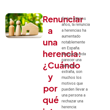
Renunciar
En los últimos
años, la renuncia
a
a herencias ha
aumentado
una
notablemente
en España.
herencia:
Aunque pueda
parecer una
¿Cuándo
decisión
extraña, son
y
muchos los
motivos que
por
pueden llevar a
una persona a
qué
rechazar una
herencia: