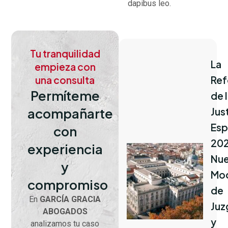
dapibus leo.
Tu tranquilidad
La
empieza con
una consulta
Re
Permíteme
de 
acompañarte
Jus
Esp
con
202
experiencia
Nu
y
Mo
compromiso​
de
En
GARCÍA GRACIA
Juz
ABOGADOS
y
analizamos tu caso