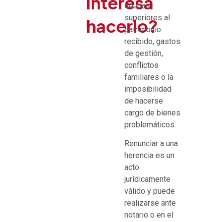
interesa
deudas
superiores al
hacerlo?
patrimonio
recibido, gastos
de gestión,
conflictos
familiares o la
imposibilidad
de hacerse
cargo de bienes
problemáticos.
Renunciar a una
herencia es un
acto
jurídicamente
válido y puede
realizarse ante
notario o en el