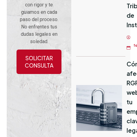
con rigor y te
Tri
guiamos en cada
de
paso del proceso.
Ins
No enfrentes tus
dudas legales en
soledad.
fe
SOLICITAR
Có
CONSULTA
afe
RGP
we
tu
emp
cla
leg